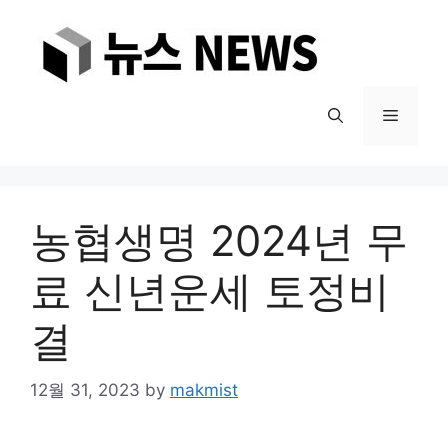
Skip
to
content
Menu
농협생명 2024년 무
료 신년운세 토정비
결
12월 31, 2023
by
makmist