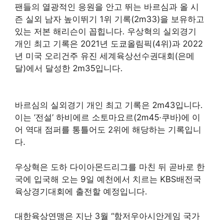
팬들의 열광적인 응원을 안고 뛰는 바르심과 올 시
즌 실외 남자 높이뛰기 1위 기록(2m33)을 보유하고
있는 저본 해리슨이 꼽힙니다. 우상혁의 실외경기
개인 최고 기록은 2021년 도쿄올림픽(4위)과 2022
년 미국 오리건주 유진 세계육상선수권대회(은메
달)에서 달성한 2m35입니다.
바르심의 실외경기 개인 최고 기록은 2m43입니다.
이는 ‘전설’ 하비에르 소토마요르(2m45·쿠바)에 이
어 역대 점퍼를 통틀어도 2위에 해당하는 기록입니
다.
우상혁은 도하 다이아몬드리그를 마친 뒤 곧바로 한
국에 입국해 오는 9일 예천에서 치르는 KBS배전국
육상경기대회에 출전할 예정입니다.
대한육상연맹은 지난 3월 “항저우아시안게임 국가