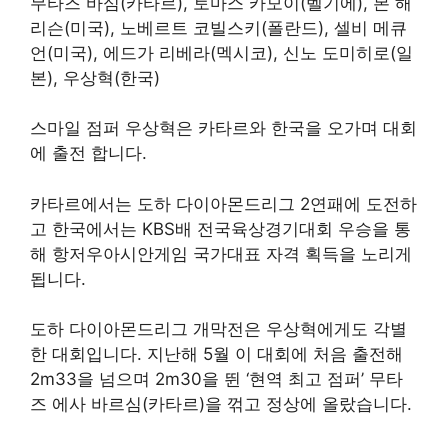
무타즈 바심(카타르), 토마스 카모이(벨기에), 본 해
리슨(미국), 노베르트 코빌스키(폴란드), 셀비 메큐
언(미국), 에드가 리베라(멕시코), 신노 도미히로(일
본), 우상혁(한국)
스마일 점퍼 우상혁은 카타르와 한국을 오가며 대회
에 출전 합니다.
카타르에서는 도하 다이아몬드리그 2연패에 도전하
고 한국에서는 KBS배 전국육상경기대회 우승을 통
해 항저우아시안게임 국가대표 자격 획득을 노리게
됩니다.
도하 다이아몬드리그 개막전은 우상혁에게도 각별
한 대회입니다. 지난해 5월 이 대회에 처음 출전해
2m33을 넘으며 2m30을 뛴 ‘현역 최고 점퍼’ 무타
즈 에사 바르심(카타르)을 꺾고 정상에 올랐습니다.